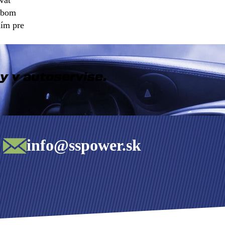
avať
dobom
ním pre
y v autoservise.
info@sspower.sk