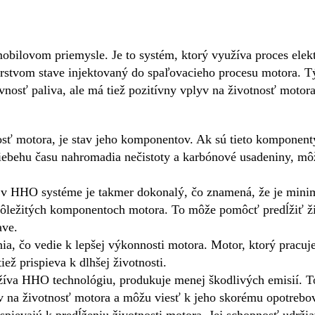
bilovom priemysle. Je to systém, ktorý využíva proces elek
čerstvom stave injektovaný do spaľovacieho procesu motora. 
vnosť paliva, ale má tiež pozitívny vplyv na životnosť moto
sť motora, je stav jeho komponentov. Ak sú tieto komponenty
riebehu času nahromadia nečistoty a karbónové usadeniny, môž
 v HHO systéme je takmer dokonalý, čo znamená, že je mini
 dôležitých komponentoch motora. To môže pomôcť predĺžiť ž
ave.
a, čo vedie k lepšej výkonnosti motora. Motor, ktorý pracuje
ež prispieva k dlhšej životnosti.
yužíva HHO technológiu, produkuje menej škodlivých emisií. T
yv na životnosť motora a môžu viesť k jeho skorému opotrebo