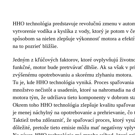
HHO technológia predstavuje revolučnú zmenu v automo
vytvorenie vodíka a kyslíka z vody, ktorý je potom v 
spôsobom sa nielen zlepšuje výkonnosť motora a efektí
na to pozrieť bližšie.
Jedným z kľúčových faktorov, ktoré ovplyvňujú životno
funkčné, motor bude pretrvávať dlhšie. Ak sa však v p
zvýšenému opotrebovaniu a skorému zlyhaniu motora.
Tu je, kde HHO technológia vyniká. Proces spaľovania
množstvo nečistôt a usadenín, ktoré sa nahromadia na
motora tým, že udržiava tieto komponenty v dobrom st
Okrem toho HHO technológia zlepšuje kvalitu spaľovani
je menej náchylný na opotrebovanie a prehrievanie, čo ti
Taktiež treba zdôrazniť, že spaľovací proces, ktorý v
dôležité, pretože tieto emisie môžu mať negatívny vpl