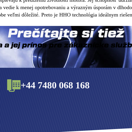
ievajú k predĺženiu životnosti motora. Jej schopnosť udrži
nia vedie k menej opotrebovaniu a výrazným úsporám v dlho
obe veľmi dôležité. Preto je HHO technológia ideálnym rieše
Prečítajte si tiež
 a jej prínos pre zákaznícke služb
+44 7480 068 168