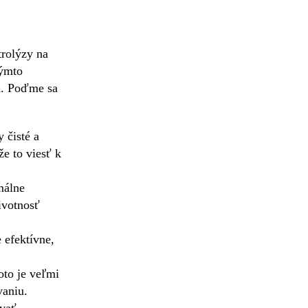
trolýzy na
Týmto
ra. Poďme sa
 čisté a
e to viesť k
málne
ivotnosť
 efektívne,
oto je veľmi
vaniu.