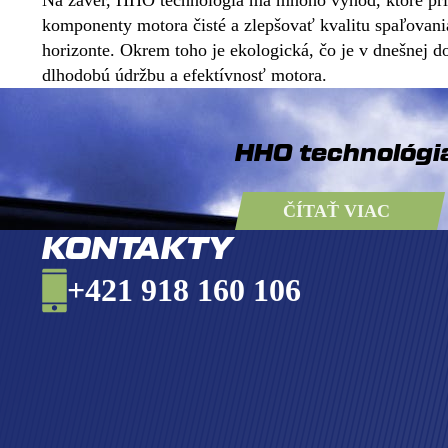
Na záver, HHO technológia má mnoho výhod, ktoré prisp
komponenty motora čisté a zlepšovať kvalitu spaľova
horizonte. Okrem toho je ekologická, čo je v dnešnej d
dlhodobú údržbu a efektívnosť motora.
HHO technológia
ČÍTAŤ VIAC
KONTAKTY
+421 918 160 106