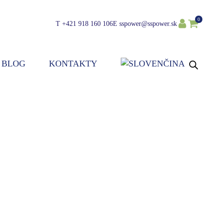
0
T
+421 918 160 106
E
sspower@sspower.sk
BLOG
KONTAKTY