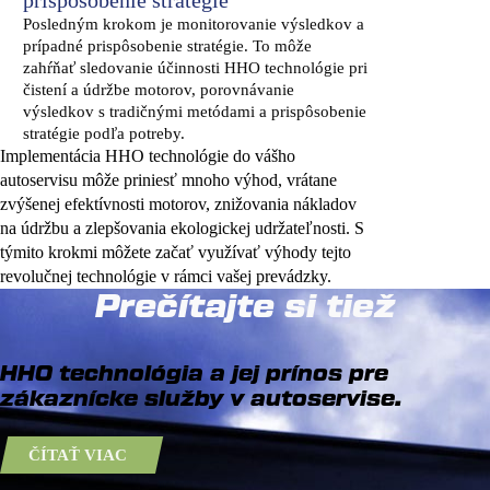
Posledným krokom je monitorovanie výsledkov a
prípadné prispôsobenie stratégie. To môže
zahŕňať sledovanie účinnosti HHO technológie pri
čistení a údržbe motorov, porovnávanie
výsledkov s tradičnými metódami a prispôsobenie
stratégie podľa potreby.
Implementácia HHO technológie do vášho
autoservisu môže priniesť mnoho výhod, vrátane
zvýšenej efektívnosti motorov, znižovania nákladov
na údržbu a zlepšovania ekologickej udržateľnosti. S
týmito krokmi môžete začať využívať výhody tejto
revolučnej technológie v rámci vašej prevádzky.
Prečítajte si tiež
HHO technológia a jej prínos pre
zákaznícke služby v autoservise.
ČÍTAŤ VIAC