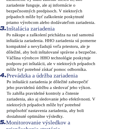
zariadenie funguje, ale aj informácie o
bezpečnostných predpisoch. V niektorých
prípadoch môže byť zaškolenie poskytnuté
priamo výrobcom alebo dodávateľom zariadenia.
Inštalácia zariadenia
3.
Po nákupe a zaškolení prichádza na rad samotná
inštalácia zariadenia. HHO zariadenia sú pomerne
kompaktné a nevyžadujú veľa priestoru, ale je
dôležité, aby boli inštalované správne a bezpečne.
Väčšina výrobcov HHO technológie poskytuje
podporu pri inštalácii, ale v niektorých prípadoch
môže byť potrebné získať pomoc odborníka.
Prevádzka a údržba zariadenia
4.
Po inštalácii zariadenia je dôležité zabezpečiť
jeho pravidelnú údržbu a sledovať jeho výkon.
To zahŕňa pravidelné kontroly a čistenie
zariadenia, ako aj sledovanie jeho efektívnosti. V
niektorých prípadoch môže byť potrebné
prispôsobiť nastavenia zariadenia, aby boli
dosiahnuté optimálne výsledky.
Monitorovanie výsledkov a
5.
prispôsobenie stratégie