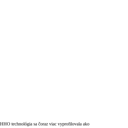
10 DÔVODOV, PRE
BY MALI
AUTOSERVISY
INVESTOVAŤ DO
DEKARBONIZAČN
TECHNOLÓGIÍ.
HHO technológia sa čoraz viac vyprofilovala ako