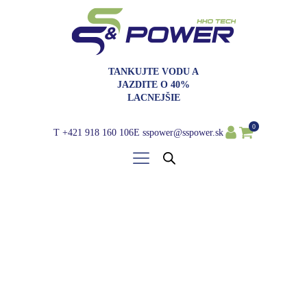
TANKUJTE VODU A
JAZDITE O 40%
LACNEJŠIE
0
T
+421 918 160 106
E
sspower@sspower.sk