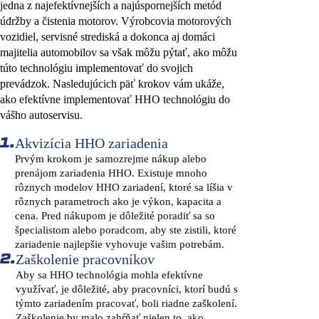
jedna z najefektívnejších a najúspornejších metód
údržby a čistenia motorov. Výrobcovia motorových
vozidiel, servisné strediská a dokonca aj domáci
majitelia automobilov sa však môžu pýtať, ako môžu
túto technológiu implementovať do svojich
prevádzok. Nasledujúcich päť krokov vám ukáže,
ako efektívne implementovať HHO technológiu do
vášho autoservisu.
Akvizícia HHO zariadenia
1.
Prvým krokom je samozrejme nákup alebo
prenájom zariadenia HHO. Existuje mnoho
rôznych modelov HHO zariadení, ktoré sa líšia v
rôznych parametroch ako je výkon, kapacita a
cena. Pred nákupom je dôležité poradiť sa so
špecialistom alebo poradcom, aby ste zistili, ktoré
zariadenie najlepšie vyhovuje vašim potrebám.
Zaškolenie pracovníkov
2.
Aby sa HHO technológia mohla efektívne
využívať, je dôležité, aby pracovníci, ktorí budú s
týmto zariadením pracovať, boli riadne zaškolení.
Zaškolenie by malo zahŕňať nielen to, ako