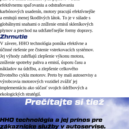
efektívnemu spaľovaniu a odstraňovaniu
karbónových usadenín, motory pracujú efektívnejšie
a emitujú menej škodlivých látok. To je v súlade s
globálnymi snahami o zníženie emisií skleníkových
plynov a prechod na udržateľnejšie formy dopravy.
Zhrnutie
V závere, HHO technológia ponúka efektívne a
účinné riešenie pre čistenie vstrekovacích systémov.
Jej výhody zahŕňajú zlepšenie výkonu motora,
zníženie spotreby paliva a emisií, úsporu času a
nákladov na údržbu, a zlepšenie celkového
životného cyklu motorov. Preto by mali autoservisy a
výrobcovia motorových vozidiel zvážiť jej
implementáciu ako súčasť svojich údržbových a
ekologických stratégií.
Prečítajte si tiež
HHO technológia a jej prínos pre
zákaznícke služby v autoservise.