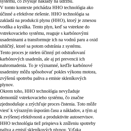
systému, čo zvyšuje náklady na údržbu.
V tomto kontexte prichádza HHO technológia ako
účinné a efektívne riešenie. HHO technológia sa
zakladá na produkcii plynu (HHO), ktorý je zmesou
vodíka a kyslíka. Tento plyn, keď sa vstrekne do
vstrekovacieho systému, reaguje s karbónovými
usadeninami a transformuje ich na vodnú paru a oxid
uhličitý, ktoré sa potom odstránia z systému.
Tento proces je nielen účinný pri odstraňovaní
karbónových usadenín, ale aj pri prevencii ich
nahromadenia. To je významné, keďže karbónové
usadeniny môžu spôsobovať pokles výkonu motora,
zvýšenú spotrebu paliva a emisie skleníkových
plynov.
Okrem toho, HHO technológia nevyžaduje
demontáž vstrekovacieho systému, čo značne
zjednodušuje a zrýchľuje proces čistenia. Toto môže
viesť k výrazným úsporám času a nákladov, a tým aj
k zvýšenej efektívnosti a produktivite autoservisov.
HHO technológia tiež prispieva k zníženiu spotreby
paliva a emisií skleníkových plynov. Vďaka