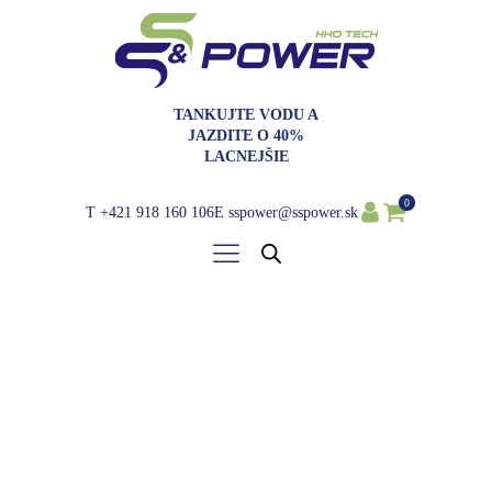
TANKUJTE VODU A
JAZDITE O 40%
LACNEJŠIE
0
T
+421 918 160 106
E
sspower@sspower.sk