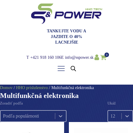
TANKUJTE VODU A
JAZDITE O 40%
LACNEJŠIE
0
T
+421 918 160 106
E
info@sspower.sk
Domov
/
HHO príslušenstvo
/ Multifunkčná elektronika
Multifunkčná elektronika
Zoradiť podľa
Ukáž
Zoradiť podľa
Ukáž
Zoradiť podľa