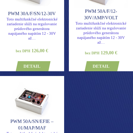
PWM 50A/F/12-
PWM 30A/F/SN/12-30V
30V/AMP/VOLT
Toto multifunkčné elektronické
Toto multifunkčné elektronické
zariadenie slúži na regulovanie
zariadenie slúží na regulovanie
prúdového generátora
prúdového generátora
napájaného napätím 12 - 30V
napájaného napätím 12 - 30V
až…
až…
126,00 €
bez DPH
129,00 €
bez DPH
DETAIL
DETAIL
PWM 50A/SN/EFIE –
01/MAP/MAF