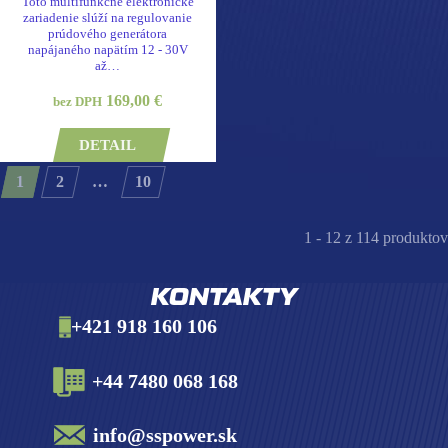
Toto multifunkčné elektronické
zariadenie slúží na regulovanie
prúdového generátora
napájaného napätím 12 - 30V
až…
169,00 €
bez DPH
DETAIL
1
2
…
10
1 - 12 z 114 produktov
KONTAKTY
+421 918 160 106
+44 7480 068 168
info@sspower.sk