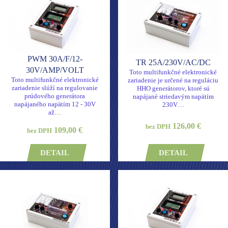
PWM 30A/F/12-
TR 25A/230V/AC/DC
30V/AMP/VOLT
Toto multifunkčné elektronické
Toto multifunkčné elektronické
zariadenie je určené na reguláciu
zariadenie slúží na regulovanie
HHO generátorov, ktoré sú
prúdového generátora
napájané striedavým napätím
napájaného napätím 12 - 30V
230V…
až…
126,00 €
bez DPH
109,00 €
bez DPH
DETAIL
DETAIL