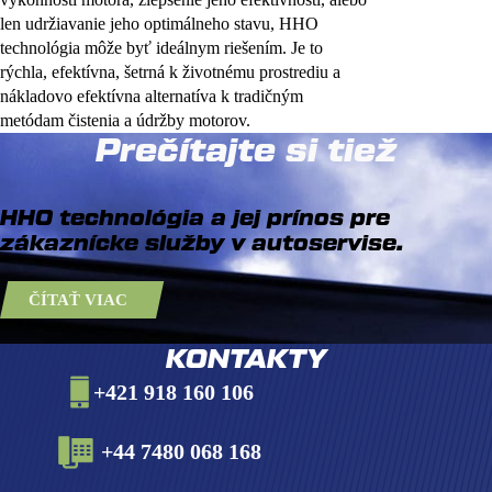
len udržiavanie jeho optimálneho stavu, HHO
technológia môže byť ideálnym riešením. Je to
rýchla, efektívna, šetrná k životnému prostrediu a
nákladovo efektívna alternatíva k tradičným
metódam čistenia a údržby motorov.
Prečítajte si tiež
HHO technológia a jej prínos pre
zákaznícke služby v autoservise.
ČÍTAŤ VIAC
KONTAKTY
+421 918 160 106
+44 7480 068 168