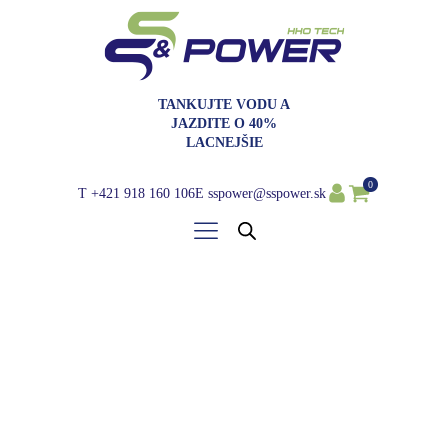
TANKUJTE VODU A
JAZDITE O 40%
LACNEJŠIE
0
T
+421 918 160 106
E
sspower@sspower.sk