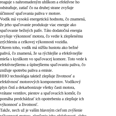
reaguje s nahromadeným uhlíkom a efektívne ho
odstraňuje, zatiaľ čo na druhej strane zvyšuje
účinnosť spaľovania paliva v motore.
Vodík má vysokú energetickú hodnotu, čo znamená,
že jeho spaľovanie produkuje viac energie ako
spaľovanie bežných palív. Táto dodatočná energia
zvyšuje výkonnosť motora, čo vedie k zlepšenému
zrýchleniu a celkovej výkonnosti vozidla.
Okrem toho, vodík má nižšiu hustotu ako bežné
palivá, čo znamená, že sa rýchlejšie a efektívnejšie
mieša s kyslíkom vo spaľovacej komore. Toto vede k
efektívnejšiemu a úplnejšiemu spaľovaniu paliva, čo
znižuje spotrebu paliva a emisie.
HHO technológia taktiež zlepšuje životnosť a
efektívnosť motorových komponentov. Vodíkový
plyn čistí a dekarbonizuje všetky časti motora,
vrátane ventilov, piestov a spaľovacích komôr, čo
pomáha predchádzať ich opotrebeniu a zlepšuje ich
výkonnosť a životnosť.
Takže, nech už je vaším hlavným cieľom zvýšenie
výkonnosti motora, zlepšenie jeho efektívnosti, alebo