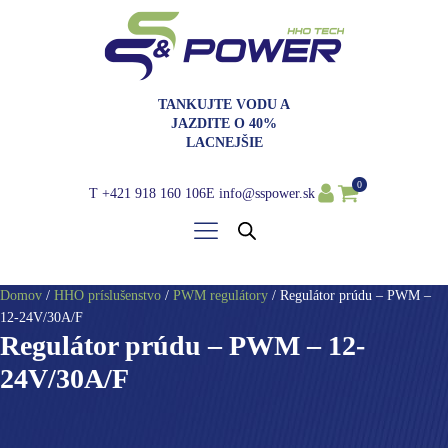
TANKUJTE VODU A
JAZDITE O 40%
LACNEJŠIE
0
T
+421 918 160 106
E
info@sspower.sk
Domov
/
HHO príslušenstvo
/
PWM regulátory
/ Regulátor prúdu – PWM –
12-24V/30A/F
Regulátor prúdu – PWM – 12-
24V/30A/F