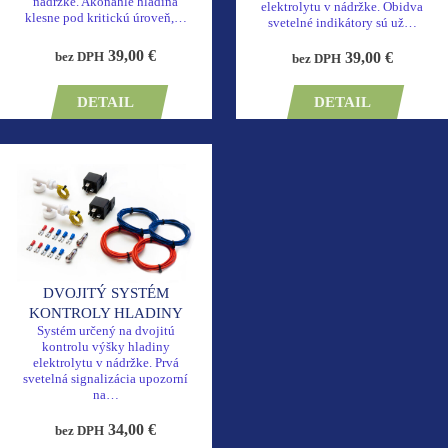
nádržke. Akonáhle hladina
elektrolytu v nádržke. Obidva
klesne pod kritickú úroveň,…
svetelné indikátory sú už…
39,00 €
39,00 €
bez DPH
bez DPH
DETAIL
DETAIL
DVOJITÝ SYSTÉM
KONTROLY HLADINY
Systém určený na dvojitú
kontrolu výšky hladiny
elektrolytu v nádržke. Prvá
svetelná signalizácia upozorní
na…
34,00 €
bez DPH