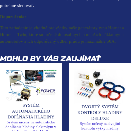
potrebné sledovať.
Doporučenia:
Toto zariadenie je vhodné pre všetky naše generátory typu Hornet a
Hornet – Twin, ktoré sú určené do osobných a menších nákladných
automobilov a ich odporúčaný odber prúdu je maximálne 50A.
MOHLO BY VÁS ZAUJÍMAŤ
SYSTÉM
DVOJITÝ SYSTÉM
AUTOMATICKÉHO
KONTROLY HLADINY
DOPĹŇANIA HLADINY
DELUXE
Systém určený na automatické
Systém určený na dvojitú
dopĺňanie hladiny elektrolytu v
kontrolu výšky hladiny