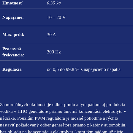
Hmotnosť
0,35 kg
Napájanie:
10 – 20 V
Max. prúd:
30 A
Pracovná
300 Hz
frekvencia:
Regulácia
od 0,5 do 99,8 % z napájacieho napätia
Za normálnych okolností je odber prúdu a tým pádom aj produkcia
vodíka v HHO generátore priamo úmerná koncentrácii elektrolytu v
nádržke. Použitím PWM regulátora je možné pohodlne a rýchlo
nastaviť požadovaný odber generátora priamo z kabíny automobilu,
bez ohľadu na koncentráciu elektrolytu, ktorú tým pádom už nieje