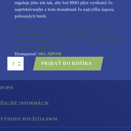
reguluje jeho tok tak, aby bol HHO plyn vyrábaný čo
najefektívnejšie a bola dosiahnutá čo najvyššia úspora
pohonných hmôt.
Zariadenie je vhodné pre všetky naše generátory typu
Hornet a Hornet – Twin, ktoré sú určené do osobných a
menších nákladných automobilov a ich odporúčaný odber
prúdu je maximálne 50A.
Dostupnosť:
SKLADOM
množstvo
PRIDAŤ DO KOŠÍKA
Regulátor
prúdu
-
PWM
-
POPIS
12-
24V/30A/F
ĎALŠIE INFORMÁCIE
VÝHODY POUŽITIA PWM