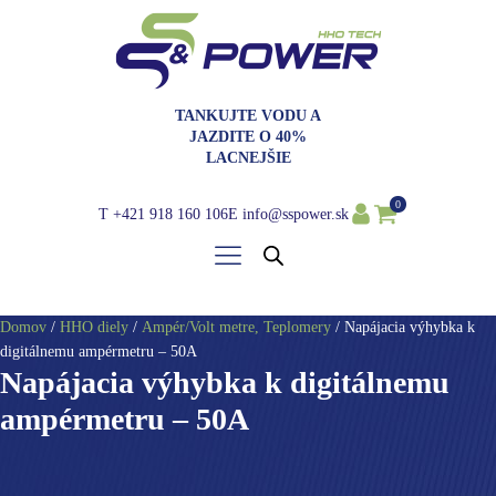
TANKUJTE VODU A
JAZDITE O 40%
LACNEJŠIE
0
T
+421 918 160 106
E
info@sspower.sk
Domov
/
HHO diely
/
Ampér/Volt metre, Teplomery
/ Napájacia výhybka k
digitálnemu ampérmetru – 50A
Napájacia výhybka k digitálnemu
ampérmetru – 50A