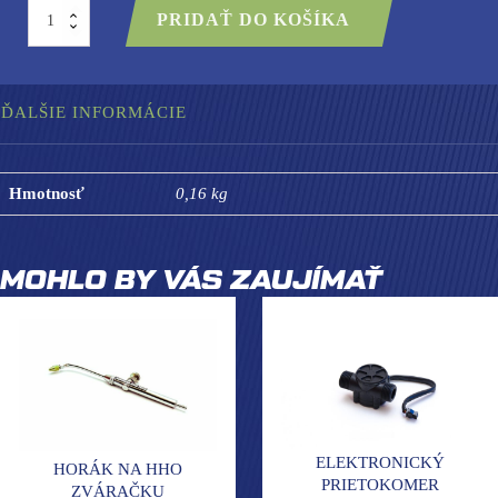
množstvo
PRIDAŤ DO KOŠÍKA
Napájacia
výhybka
k
digitálnemu
ampérmetru
ĎALŠIE INFORMÁCIE
-
50A
Hmotnosť
0,16 kg
MOHLO BY VÁS ZAUJÍMAŤ
ELEKTRONICKÝ
HORÁK NA HHO
PRIETOKOMER
ZVÁRAČKU