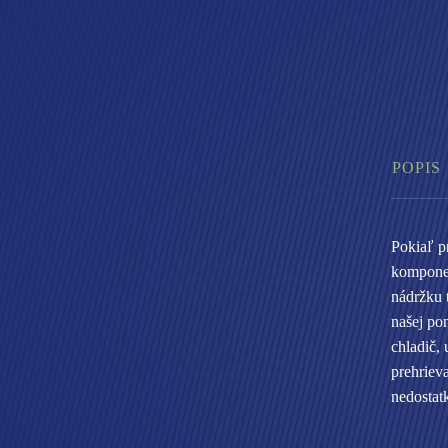
POPIS
Pokiaľ p
komponen
nádržku 
našej po
chladič,
prehrieva
nedostat