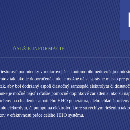
n
e
-
ĎALŠIE INFORMÁCIE
riestorové podmienky v motorovej časti automobilu nedovoľujú umiest
tov tak, ako je doporučené a nie je možné nájsť správne miesto pre ge
tak, aby bol dodržaný aspoň čiastočný samospád elektrolytu či dostatoč
nuke je možné nájsť i ďalšie pomocné doplnkové zariadenia, ako sú nap
 určený na chladenie samotného HHO generátora, alebo chladič, určený 
niu elektrolytu, či pumpu na elektrolyt, ktoré sú rýchlym riešením takt
kov v efektívnosti práce celého HHO systému.