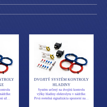
NTROLY
DVOJITÝ SYSTÉM KONTROLY
XE
HLADINY
ontrolu
Systém určený na dvojitú kontrolu
 nádržke.
výšky hladiny elektrolytu v nádržke.
y sú už…
Prvá svetelná signalizácia upozorní na…