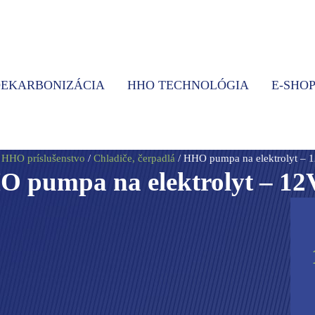
EKARBONIZÁCIA
HHO TECHNOLÓGIA
E-SHO
/
HHO príslušenstvo
/
Chladiče, čerpadlá
/ HHO pumpa na elektrolyt – 
 pumpa na elektrolyt – 12