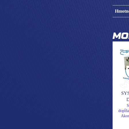
Hmotn
MO
SY
S
dopĺňa
Akon