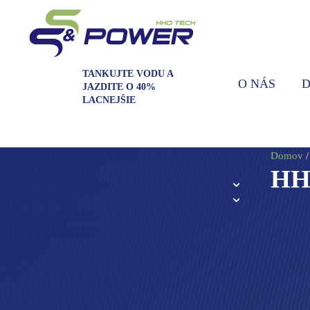
TANKUJTE VODU A
O NÁS
D
JAZDITE O 40%
LACNEJŠIE
HHO generátory Hornet
Domov
Sady HHO
HHO
HHO príslušenstvo
HHO diely
Dekarbonizácia
HHO skladačky