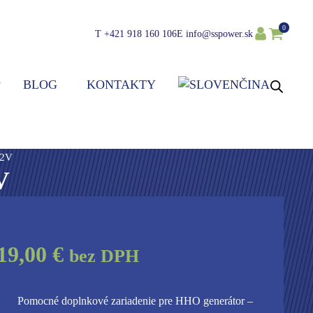
0
T
+421 918 160 106
E
info@sspower.sk
P
BLOG
KONTAKTY
12V
V
19,00 €
bez DPH
Pomocné doplnkové zariadenie pre HHO generátor –