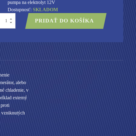
pumpa na elektrolyt 12V
Dostupnosť:
SKLADOM
množstvo
PRIDAŤ DO KOŠÍKA
HHO
pumpa
a
lektrolyt
12V
nenie
nerátor, alebo
né chladenie, v
ríklad externý
proti
o vzniknutých