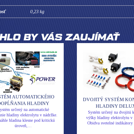
osť
0,23 kg
HLO BY VÁS ZAUJÍMAŤ
STÉM AUTOMATICKÉHO
DVOJITÝ SYSTÉM KO
DOPĹŇANIA HLADINY
HLADINY DELU
ystém určený na automatické
Systém určený na dvojitú k
nie hladiny elektrolytu v nádržke.
výšky hladiny elektrolytu v
áhle hladina klesne pod kritickú
Obidva svetelné indikátor
úroveň,…