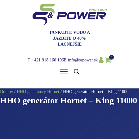
TANKUJTE VODU A
JAZDITE O 40%
LACNEJŠIE
0
T
+421 918 160 106
E
info@sspower.sk
Domov
/
HHO generátory Hornet
/ HHO generátor Hornet – King 11000
HHO generátor Hornet – King 11000