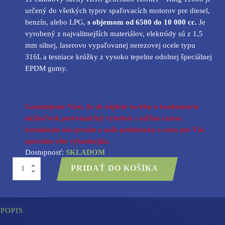
určený do všetkých typov spaľovacích motorov pre diesel,
benzín, alebo LPG,
s objemom od 6500 do 10 000 cc.
Je
vyrobený z najvalitnejších materiálov, elektródy sú z 1,5
mm silnej, laserovo vypaľovanej nerezovej ocele typu
316L a tesniace krúžky z vysoko tepelne odolnej špeciálnej
EPDM gumy.
Garantujeme Vám, že ak nájdete na trhu u konkurencie
akýkoľvek porovnateľný výrobok s nižšou cenou,
kontaktujte nás prosím a naše podmienky a cenu pre Vás
spravíme ešte výhodnejšiu.
Dostupnosť:
SKLADOM
množstvo
PRIDAŤ DO KOŠÍKA
HHO
generátor
Hornet
-
King
POPIS
11000