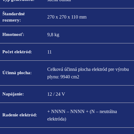
Štandardné
270 x 270 x 110 mm
rozmery:
Hmotnosť:
9,8 kg
Počet elektród:
11
Celková účinná plocha elektród pre výrobu
Účinná plocha:
plynu: 9940 cm2
Napájanie:
12 / 24 V
+ NNNN – NNNN + (N – neutrálna
Radenie elektród:
elektróda)