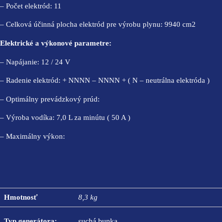
– Počet elektród: 11
– Celková účinná plocha elektród pre výrobu plynu: 9940 cm2
Elektrické a výkonové parametre:
– Napájanie: 12 / 24 V
– Radenie elektród: + NNNN – NNNN + ( N – neutrálna elektróda )
– Optimálny prevádzkový prúd:
– Výroba vodíka: 7,0 L za minútu ( 50 A )
– Maximálny výkon:
Hmotnosť
8,3 kg
Typ generátora:
suchá bunka