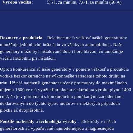
Výroba vodíka:
5,5 L za minútu, 7,0 L za minútu (50 A)
Rozmery a produkcia
– Relatívne malá veľkosť našich generátorov
umožňuje jednoduchú inštaláciu vo všetkých automobiloch. Naše
generátory možu byť inštalované dole i hore hlavou, čo umožňuje
väčšiu flexibilitu pri inštalácii.
Oproti konkurencii sú naše generátory v pomere veľkosť a produkcia
vodika bezkonkurenčne najvýkonnejšie zariadenia tohoto druhu na
trhu. Už náš najmenší generátor určený pre motory do maximálneho
objemu 1600 cc má využiteľnú plochu elektród na výrobu plynu 1400
cm2, čo je v porovnaní s konkurenciou ponúkanými zariadeniami
deklarovanými do týchto typov motorov v niektorých prípadoch
plocha až dvojnásobná.
Použité materiály a technológia výroby
– Elektródy v našich
generátoroch sú vypaľované najmodernejšou a najpresnejšou