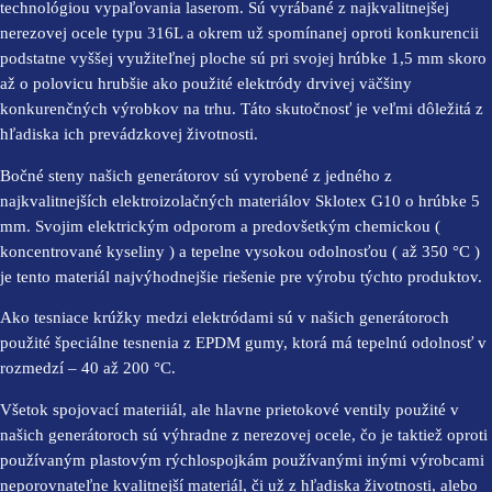
technológiou vypaľovania laserom. Sú vyrábané z najkvalitnejšej
nerezovej ocele typu 316L a okrem už spomínanej oproti konkurencii
podstatne vyššej využiteľnej ploche sú pri svojej hrúbke 1,5 mm skoro
až o polovicu hrubšie ako použité elektródy drvivej väčšiny
konkurenčných výrobkov na trhu. Táto skutočnosť je veľmi dôležitá z
hľadiska ich prevádzkovej životnosti.
Bočné steny našich generátorov sú vyrobené z jedného z
najkvalitnejších elektroizolačných materiálov Sklotex G10 o hrúbke 5
mm. Svojim elektrickým odporom a predovšetkým chemickou (
koncentrované kyseliny ) a tepelne vysokou odolnosťou ( až 350 °C )
je tento materiál najvýhodnejšie riešenie pre výrobu týchto produktov.
Ako tesniace krúžky medzi elektródami sú v našich generátoroch
použité špeciálne tesnenia z EPDM gumy, ktorá má tepelnú odolnosť v
rozmedzí – 40 až 200 °C.
Všetok spojovací materiiál, ale hlavne prietokové ventily použité v
našich generátoroch sú výhradne z nerezovej ocele, čo je taktiež oproti
používaným plastovým rýchlospojkám používanými inými výrobcami
neporovnateľne kvalitnejší materiál, či už z hľadiska životnosti, alebo