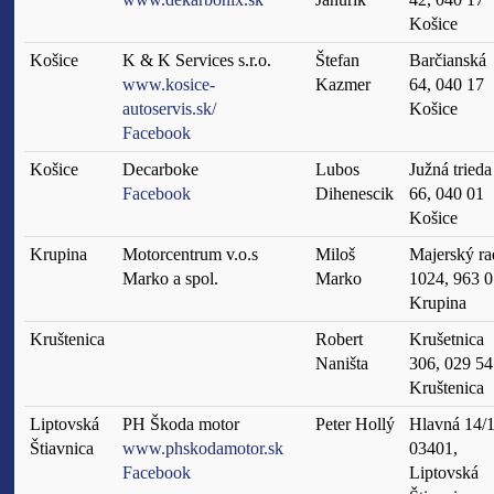
www.dekarbonix.sk
Janurík
42, 040 17
Košice
Košice
K & K Services s.r.o.
Štefan
Barčianská
www.kosice-
Kazmer
64, 040 17
autoservis.sk/
Košice
Facebook
Košice
Decarboke
Lubos
Južná trieda
Facebook
Dihenescik
66, 040 01
Košice
Krupina
Motorcentrum v.o.s
Miloš
Majerský ra
Marko a spol.
Marko
1024, 963 0
Krupina
Kruštenica
Robert
Krušetnica
Naništa
306, 029 54
Kruštenica
Liptovská
PH Škoda motor
Peter Hollý
Hlavná 14/1
Štiavnica
www.phskodamotor.sk
03401,
Facebook
Liptovská