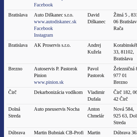
Facebook
Bratislava
Auto Diškanec s.r.o.
David
Žitná 5 , 83
www.autodiskanec.sk
Diškanec
06 Bratislav
Facebook
Rača
Instagram
Bratislava
AK Proservis s.r.o.
Andrej
Korabinské
Kužela
33, 81102,
Bratislava
Brezno
Autoservis P. Pastorok
Pavol
Železničná 
Pinion
Pastorok
977 01
www.pinion.sk
Brezno
Čirč
Dekarbonizácia vodíkom
Vladimir
Čirč 182, 0
Dufala
42 Čirč
Dolná
Auto pneuservis Nocha
Anton
Nová 584,
Streda
Chmelár
925 63, Dol
Streda
Dúbrava
Martin Bubniak CB-Profi
Martin
Dúbrava 36