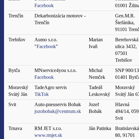
Facebook
01001 Žilin
Trenčín
Dekarbonizácia motorov -
Gen.M.R.
Trenčín
Štefánika,
91101 Trenč
Trebišov
Aumo s.r.o.
Marian
Berehovská
"
Facebook
"
Ivaň
ulica 3432,
07501
Trebišov
Bytča
MNservice4you s.r.o.
Michal
SNP 900/13
Facebook
Nemček
01401 Bytč
Moravský
TadeAgro servis
Tadeáš
Moravský
Svätý Ján
TikTok
Leskovský
Svätý Ján 6
Svit
Auto-pneuservis Bobak
Jozef
Hlavná
jozobobak@centrum.sk
Bobák
494/14, 05
Svit
Trnava
RM JET s.r.o.
Ján Patinka
Bratislavská
www.rmjet.sk
80, 91701