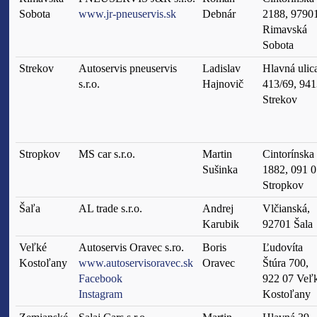
Sobota
www.jr-pneuservis.sk
Debnár
2188, 9790
Rimavská
Sobota
Strekov
Autoservis pneuservis
Ladislav
Hlavná ulic
s.r.o.
Hajnovič
413/69, 94
Strekov
Stropkov
MS car s.r.o.
Martin
Cintorínska
Sušinka
1882, 091 0
Stropkov
Šaľa
AL trade s.r.o.
Andrej
Vlčianská,
Karubik
92701 Šala
Veľké
Autoservis Oravec s.ro.
Boris
Ľudovíta
Kostoľany
www.autoservisoravec.sk
Oravec
Štúra 700,
Facebook
922 07 Veľ
Instagram
Kostoľany