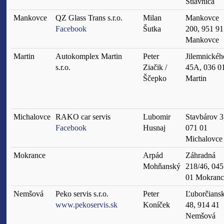
Štiavnica
Mankovce
QZ Glass Trans s.r.o.
Milan
Mankovce
Facebook
Šutka
200, 951 91
Mankovce
Martin
Autokomplex Martin
Peter
Jilemnickéh
s.r.o.
Ziačik /
45A, 036 0
Ščepko
Martin
Michalovce
RAKO car servis
Lubomir
Stavbárov 3
Facebook
Husnaj
071 01
Michalovce
Mokrance
Arpád
Záhradná
Mohňanský
218/46, 045
01 Mokranc
Nemšová
Peko servis s.r.o.
Peter
Ľuborčians
www.pekoservis.sk
Koníček
48, 914 41
Nemšová