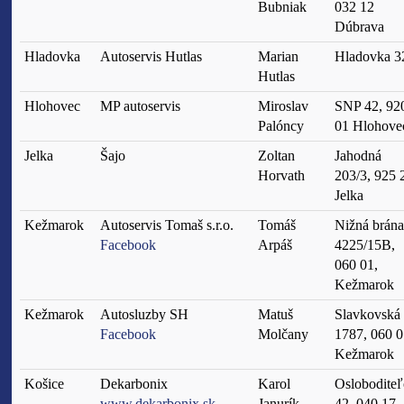
Bubniak
032 12
Dúbrava
Hladovka
Autoservis Hutlas
Marian
Hladovka 3
Hutlas
Hlohovec
MP autoservis
Miroslav
SNP 42, 92
Palóncy
01 Hlohove
Jelka
Šajo
Zoltan
Jahodná
Horvath
203/3, 925 
Jelka
Kežmarok
Autoservis Tomaš s.r.o.
Tomáš
Nižná brána
Facebook
Arpáš
4225/15B,
060 01,
Kežmarok
Kežmarok
Autosluzby SH
Matuš
Slavkovská
Facebook
Molčany
1787, 060 0
Kežmarok
Košice
Dekarbonix
Karol
Oslobodite