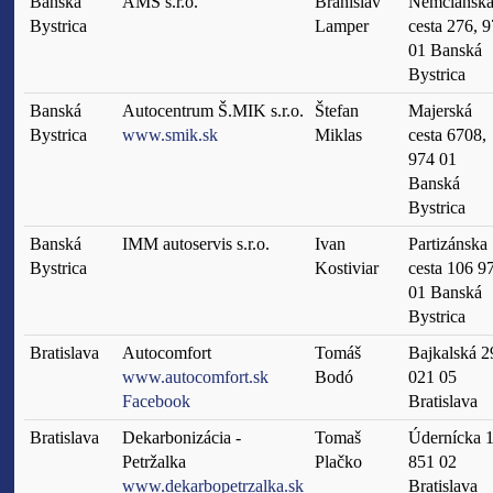
Banská
AMS s.r.o.
Branislav
Nemčiansk
Bystrica
Lamper
cesta 276, 
01 Banská
Bystrica
Banská
Autocentrum Š.MIK s.r.o.
Štefan
Majerská
Bystrica
www.smik.sk
Miklas
cesta 6708,
974 01
Banská
Bystrica
Banská
IMM autoservis s.r.o.
Ivan
Partizánska
Bystrica
Kostiviar
cesta 106 9
01 Banská
Bystrica
Bratislava
Autocomfort
Tomáš
Bajkalská 2
www.autocomfort.sk
Bodó
021 05
Facebook
Bratislava
Bratislava
Dekarbonizácia -
Tomaš
Údernícka 1
Petržalka
Plačko
851 02
www.dekarbopetrzalka.sk
Bratislava