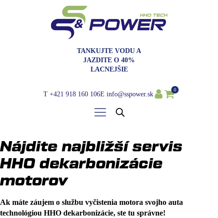
TANKUJTE VODU A
JAZDITE O 40%
LACNEJŠIE
0
T
+421 918 160 106
E
info@sspower.sk
Nájdite najbližší servis
HHO dekarbonizácie
motorov
Ak máte záujem o službu vyčistenia motora svojho auta
technológiou HHO dekarbonizácie, ste tu správne!