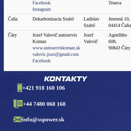
Facebook
Trnava
Instagram
Čaňa
Dekarbonizacia Szabó
Ladislav
Jesenná 10,
Szabó
04414 Čaňa
Čáry
Jozef Valovič autoservis
Jozef
Agnelliho
Koman
Valovič
608,
www.autoserviskoman.sk
90843 Čáry
valovic.jozo@gmail.com
Facebook
KONTAKTY
+421 918 160 106
+44 7480 068 168
info@sspower.sk