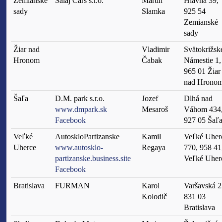
Zemianské
Salaj Cars s.r.o.
Martin
Hlavná 39,
sady
Slamka
925 54
Zemianské
sady
Žiar nad
Vladimir
Svätokrižsk
Hronom
Čabak
Námestie 1,
965 01 Žiar
nad Hrono
Šaľa
D.M. park s.r.o.
Jozef
Dlhá nad
www.dmpark.sk
Mesaroš
Váhom 434
Facebook
927 05 Šaľ
Veľké
AutoskloPartizanske
Kamil
Veľké Uher
Uherce
www.autosklo-
Regaya
770, 958 41
partizanske.business.site
Veľké Uher
Facebook
Bratislava
FURMAN
Karol
Varšavská 2
Kolodič
831 03
Bratislava