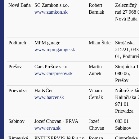
Nová Baňa
SC Zamkon s.r.o.
Robert
Zelezničný
www.zamkon.sk
Barniak
rad 27 968 
Nová Baňa
Podtureň
MPM garage
Milan Štric
Strojárska
www.mpmgarage.sk
215/21, 033
01, Podture
Prešov
Cars Prešov s.r.o.
Martin
Strojnícka 1
www.carspresov.sk
Zubek
080 06,
Prešov
Prievidza
Har&Čer
Viliam
Nábrežie Já
www.harcer.sk
Černák
Kalinčiaka 
971 01
Prievidza
Sabinov
Jozef Chovan - ERVA
Jozef
083 01
www.erva.sk
Chovan
Sabinov
Rimavská
PNEUSERVIS J&R s.r.o.
Roman
Cintorínska