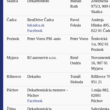
Skalica
DekarboMoto
Marian
Železničná
Roth
975/3, 909 
Skalica
Čadca
BestDrive Čadca
Pavol
Andreja
bdcadca.sk
Fekula
Hlinku 495,
Facebook
022 01 Čad
Pezinok
Peter Voros PM -auto
Peter Voros
Šenkvická
1/a, 902 01
Pezinok
Myjava
RJ auroservis s.r.o.
René
Novomests
Ondris
16, 907 01
Myjava
Rišnovce
Dekarbo
Tomáš
Rišňovce 76
Sloboda
951 21
Púchov
Dekarbonizácia motorov -
1.mája 882,
Púchov
02001
Facebook
Púchov
Žilina
Dekarbonizácia
Saleziánska