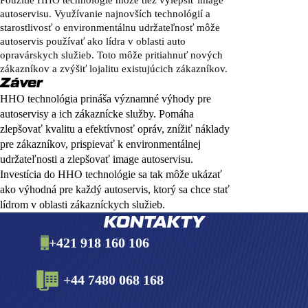
Použitie HHO technológie môže tiež vylepšiť image
autoservisu. Využívanie najnovších technológií a
starostlivosť o environmentálnu udržateľnosť môže
autoservis používať ako lídra v oblasti auto
opravárskych služieb. Toto môže pritiahnuť nových
zákazníkov a zvýšiť lojalitu existujúcich zákazníkov.
Záver
HHO technológia prináša významné výhody pre
autoservisy a ich zákaznícke služby. Pomáha
zlepšovať kvalitu a efektívnosť opráv, znížiť náklady
pre zákazníkov, prispievať k environmentálnej
udržateľnosti a zlepšovať image autoservisu.
Investícia do HHO technológie sa tak môže ukázať
ako výhodná pre každý autoservis, ktorý sa chce stať
lídrom v oblasti zákazníckych služieb.
KONTAKTY
+421 918 160 106
+44 7480 068 168