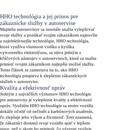
HHO technológia a jej prínos pre
zákaznícke služby v autoservise
Majitelia autoservisov sa neustále snažia vylepšovať
svoje služby a ponúkať svojim zákazníkom najnovšie
a najefektívnejšie technológie. HHO technológia,
ktorá využíva vlastnosti vodíka a kyslíka
vytvoreného elektrolýzou, sa stáva jedným z
kľúčových nástrojov v autoservisoch, ktoré sa snažia
priniesť svojim zákazníkom najlepšie možné služby.
Tento článok sa zameriava na to, ako HHO
technológia prispieva k zlepšeniu zákazníckych
služieb v autoservise.
Kvalita a efektívnosť opráv
Jedným z najväčších významov HHO technológie
pre autoservisy je vylepšenie kvality a efektívnosti
opráv. Využitím HHO technológie sa motor vozidla
dokáže očistiť od nečistôt a karbónových usadenín,
čo zlepšuje jeho výkon a životnosť. Toto znamená,
že zákazníci dostanú svoje vozidlo späť v lepšom
stave, než v akom ho priniesli, čo výrazne zvyšuje