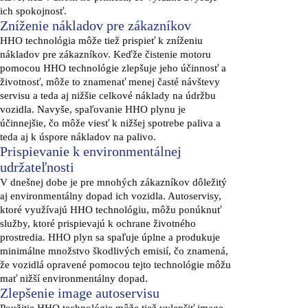
ich spokojnosť.
Zníženie nákladov pre zákazníkov
HHO technológia môže tiež prispieť k zníženiu
nákladov pre zákazníkov. Keďže čistenie motoru
pomocou HHO technológie zlepšuje jeho účinnosť a
životnosť, môže to znamenať menej časté návštevy
servisu a teda aj nižšie celkové náklady na údržbu
vozidla. Navyše, spaľovanie HHO plynu je
účinnejšie, čo môže viesť k nižšej spotrebe paliva a
teda aj k úspore nákladov na palivo.
Prispievanie k environmentálnej
udržateľnosti
V dnešnej dobe je pre mnohých zákazníkov dôležitý
aj environmentálny dopad ich vozidla. Autoservisy,
ktoré využívajú HHO technológiu, môžu ponúknuť
služby, ktoré prispievajú k ochrane životného
prostredia. HHO plyn sa spaľuje úplne a produkuje
minimálne množstvo škodlivých emisií, čo znamená,
že vozidlá opravené pomocou tejto technológie môžu
mať nižší environmentálny dopad.
Zlepšenie image autoservisu