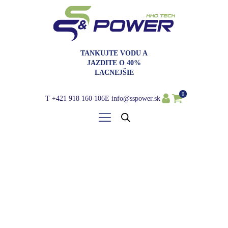
TANKUJTE VODU A
JAZDITE O 40%
LACNEJŠIE
0
T
+421 918 160 106
E
info@sspower.sk